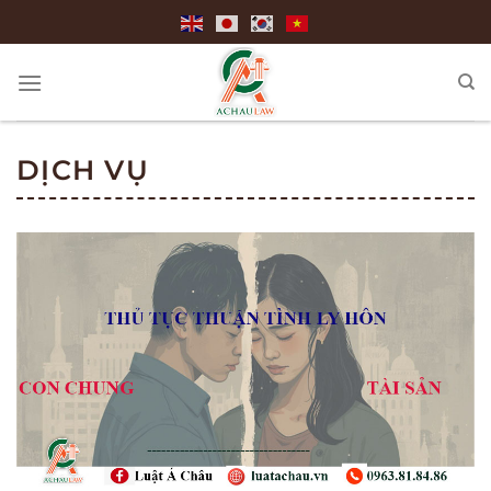
Bỏ
qua
nội
dung
DỊCH VỤ