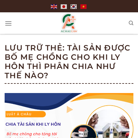
Bỏ
qua
nội
dung
LƯU TRỮ THẺ:
TÀI SẢN ĐƯỢC
BỐ MẸ CHỒNG CHO KHI LY
HÔN THÌ PHÂN CHIA NHƯ
THẾ NÀO?